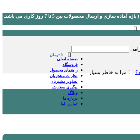
(در صورت نیاز به پشتیبانی لطفا در روزهای کاری و غیر تعطیل از ساعت 9 الی 17 به شماره 09046151633 اس ام اس یا در بله پیغام دهید.) ( بازه آماده سازی و ارسال محصولات بین 5 تا 7 روز کاری می باشد.
زامی
0
تومان
صفحه اصلی
فروشگاه
راهنمای محصول
د؟
مرا به خاطر بسپار
نظرات مشتریان
تصاویر مشتریان
پیگیری سفارش
وبلاگ
درباره ما
تماس باما