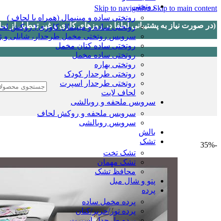
روتختی
Skip to navigation
Skip to main content
روتختی ساده و مینیمال (همراه با لحاف )
روتختی ساده و مینیمال کاوری ( روکش لحا
سرویس روتختی مخمل طرحدار، شانلی و ژا
روتختی ساده کتان مخمل
روتختی ساده مخمل
روتختی بهاره
روتختی طرحدار کودک
روتختی طرحدار اسپرت
لحاف لایت
سرویس ملحفه و روبالشی
سرویس ملحفه و روکش لحاف
سرویس روبالشی
بالش
تشک
-35%
تشک تخت
تشک مهمان
محافظ تشک
پتو و شال مبل
پرده
پرده مخمل ساده
پرده تور/حریر/کتان
پرده طرحدار اسپرت