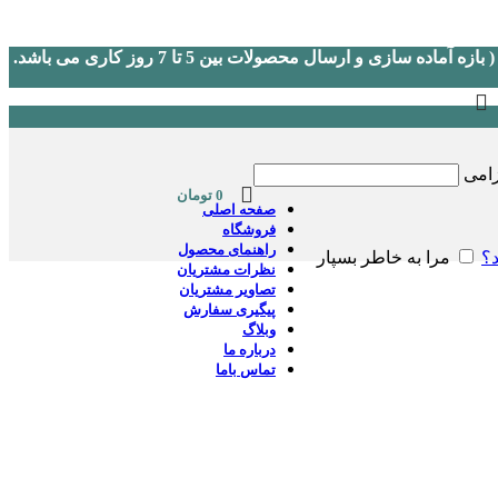
(در صورت نیاز به پشتیبانی لطفا در روزهای کاری و غیر تعطیل از ساعت 9 الی 17 به شماره 09046151633 اس ام اس یا در بله پیغام دهید.) ( بازه آماده سازی و ارسال محصولات بین 5 تا 7 روز کاری می باشد.
زامی
0
تومان
صفحه اصلی
فروشگاه
راهنمای محصول
د؟
مرا به خاطر بسپار
نظرات مشتریان
تصاویر مشتریان
پیگیری سفارش
وبلاگ
درباره ما
تماس باما