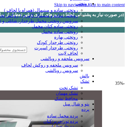
روتختی
Skip to navigation
Skip to main content
روتختی ساده و مینیمال (همراه با لحاف )
روتختی ساده و مینیمال کاوری ( روکش لحا
سرویس روتختی مخمل طرحدار، شانلی و ژا
روتختی ساده کتان مخمل
روتختی ساده مخمل
روتختی بهاره
روتختی طرحدار کودک
روتختی طرحدار اسپرت
لحاف لایت
سرویس ملحفه و روبالشی
سرویس ملحفه و روکش لحاف
سرویس روبالشی
بالش
تشک
-35%
تشک تخت
تشک مهمان
محافظ تشک
پتو و شال مبل
پرده
پرده مخمل ساده
پرده تور/حریر/کتان
پرده طرحدار اسپرت