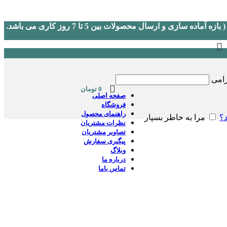
(در صورت نیاز به پشتیبانی لطفا در روزهای کاری و غیر تعطیل از ساعت 9 الی 17 به شماره 09046151633 اس ام اس یا در بله پیغام دهید.) ( بازه آماده سازی و ارسال محصولات بین 5 تا 7 روز کاری می باشد.
زامی
0
تومان
صفحه اصلی
فروشگاه
راهنمای محصول
د؟
مرا به خاطر بسپار
نظرات مشتریان
تصاویر مشتریان
پیگیری سفارش
وبلاگ
درباره ما
تماس باما